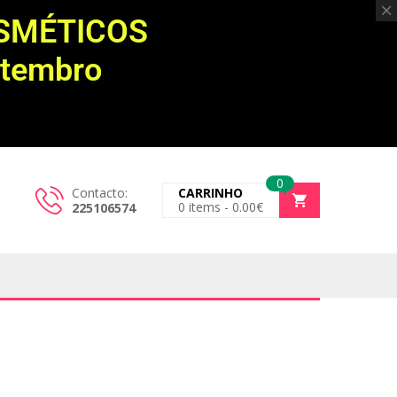
OSMÉTICOS
etembro
0
Contacto:
CARRINHO
0
items -
0.00
€
225106574