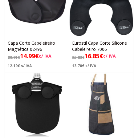
Capa Corte Cabeleireiro
Eurostil Capa Corte Silicone
Magnética 02496
Cabeleireiro 7006
14.99
€
16.85
€
c/ IVA
c/ IVA
20.91
€
25.83
€
12.19
€
s/ IVA
13.70
€
s/ IVA