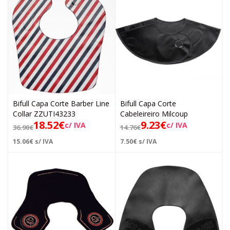
Bifull Capa Corte Barber Line
Bifull Capa Corte
Collar ZZUTI43233
Cabeleireiro Milcoup
18.52
€
9.23
€
c/ IVA
c/ IVA
36.90
€
14.76
€
15.06
€
s/ IVA
7.50
€
s/ IVA