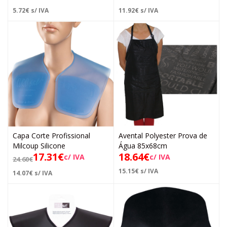
5.72
€
s/ IVA
11.92
€
s/ IVA
Capa Corte Profissional
Avental Polyester Prova de
Milcoup Silicone
Água 85x68cm
17.31
€
18.64
€
c/ IVA
c/ IVA
24.60
€
15.15
€
s/ IVA
14.07
€
s/ IVA