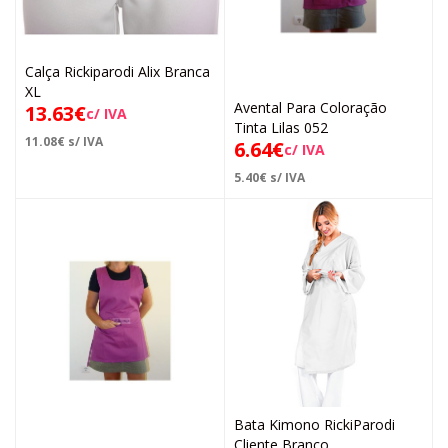
Calça Rickiparodi Alix Branca
XL
Avental Para Coloração
13.63
€
c/ IVA
Tinta Lilas 052
11.08
€
s/ IVA
6.64
€
c/ IVA
5.40
€
s/ IVA
Bata Kimono RickiParodi
Cliente Branco