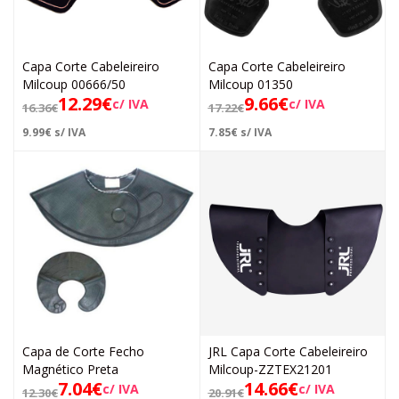
Capa Corte Cabeleireiro
Capa Corte Cabeleireiro
Milcoup 00666/50
Milcoup 01350
12.29
€
9.66
€
c/ IVA
c/ IVA
16.36
€
17.22
€
9.99
€
s/ IVA
7.85
€
s/ IVA
Capa de Corte Fecho
JRL Capa Corte Cabeleireiro
Magnético Preta
Milcoup-ZZTEX21201
7.04
€
14.66
€
c/ IVA
c/ IVA
12.30
€
20.91
€