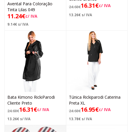
Avental Para Coloração
16.31
€
c/ IVA
24.60
€
Tinta Lilas 049
11.24
€
13.26
€
s/ IVA
c/ IVA
9.14
€
s/ IVA
Bata Kimono RickiParodi
Túnica Rickiparodi Caterina
Cliente Preto
Preta XL
16.31
€
16.95
€
c/ IVA
c/ IVA
24.60
€
24.60
€
13.26
€
s/ IVA
13.78
€
s/ IVA