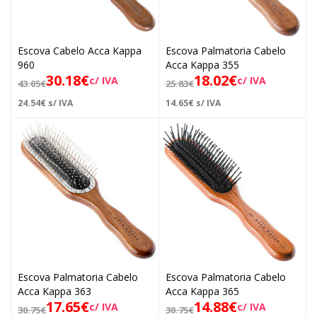
Escova Cabelo Acca Kappa
Escova Palmatoria Cabelo
960
Acca Kappa 355
30.18
€
18.02
€
c/ IVA
c/ IVA
43.05
€
25.83
€
24.54
€
s/ IVA
14.65
€
s/ IVA
Escova Palmatoria Cabelo
Escova Palmatoria Cabelo
Acca Kappa 363
Acca Kappa 365
17.65
€
14.88
€
c/ IVA
c/ IVA
30.75
€
30.75
€