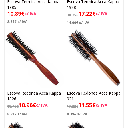
Escova Térmica Acca Kappa
Escova Térmica Acca Kappa
1985
1988
10.89
€
17.22
€
c/ IVA
c/ IVA
30.75
€
8.85
€
s/ IVA
14.00
€
s/ IVA
Escova Redonda Acca Kappa
Escova Redonda Acca Kappa
1826
921
10.96
€
11.55
€
c/ IVA
c/ IVA
18.45
€
17.22
€
8.91
€
s/ IVA
9.39
€
s/ IVA