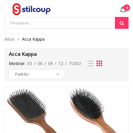
0
Início
Acca Kappa
Acca Kappa
Mostrar:
03
/
06
/
09
/
12
/
TUDO