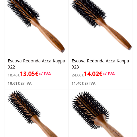
Escova Redonda Acca Kappa
Escova Redonda Acca Kappa
922
923
13.05
€
14.02
€
c/ IVA
c/ IVA
18.45
€
24.60
€
10.61
€
s/ IVA
11.40
€
s/ IVA