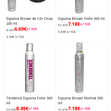
Espuma Broaer de Côr Cinza
Espuma Broaer Forte 300 ml
7.18
€
200 ml
c/ IVA
11.07
€
6.69
€
c/ IVA
8.63
€
5.84
€
s/ IVA
5.44
€
s/ IVA
Tendence Espuma Forte 300
Espuma Broaer Normal 300
ml
ml
8.49
€
7.18
€
c/ IVA
c/ IVA
14.76
€
11.07
€