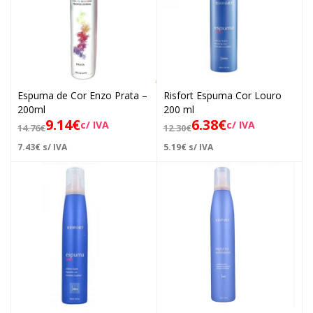
Espuma de Cor Enzo Prata –
Risfort Espuma Cor Louro
200ml
200 ml
9.14
€
6.38
€
c/ IVA
c/ IVA
14.76
€
12.30
€
7.43
€
s/ IVA
5.19
€
s/ IVA