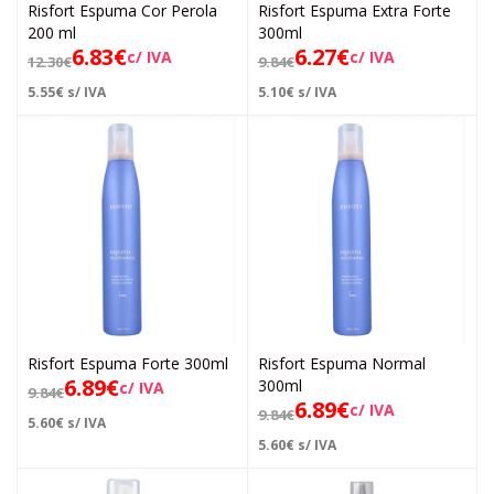
Risfort Espuma Cor Perola
Risfort Espuma Extra Forte
200 ml
300ml
6.83
€
6.27
€
c/ IVA
c/ IVA
12.30
€
9.84
€
5.55
€
s/ IVA
5.10
€
s/ IVA
Risfort Espuma Forte 300ml
Risfort Espuma Normal
6.89
€
300ml
c/ IVA
9.84
€
6.89
€
c/ IVA
9.84
€
5.60
€
s/ IVA
5.60
€
s/ IVA