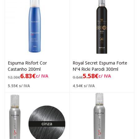
Espuma Risfort Cor
Royal Secret Espuma Forte
Castanho 200ml
Nº4 Ricki Parodi 300ml
6.83
€
5.58
€
c/ IVA
c/ IVA
12.30
€
9.84
€
5.55
€
s/ IVA
4.54
€
s/ IVA