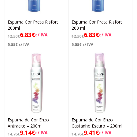
Espuma Cor Preta Risfort
Espuma Cor Prata Risfort
200ml
200 ml
6.83
€
6.83
€
c/ IVA
c/ IVA
12.30
€
12.30
€
5.55
€
s/ IVA
5.55
€
s/ IVA
Espuma de Cor Enzo
Espuma de Cor Enzo
Antracite – 200ml
Castanho Escuro – 200ml
9.14
€
9.41
€
c/ IVA
c/ IVA
14.76
€
14.76
€