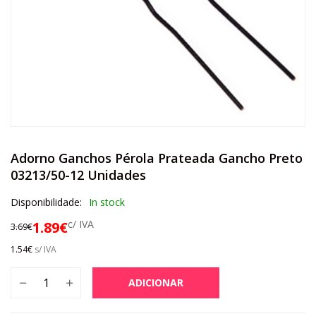
Adorno Ganchos Pérola Prateada Gancho Preto
03213/50-12 Unidades
Disponibilidade:
In stock
c/ IVA
1.89
€
3.69
€
1.54
€
s/ IVA
ADICIONAR