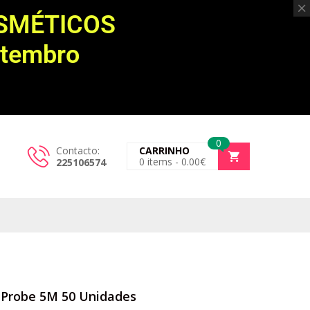
OSMÉTICOS
etembro
0
Contacto:
CARRINHO
0
items -
0.00
€
225106574
 Probe 5M 50 Unidades