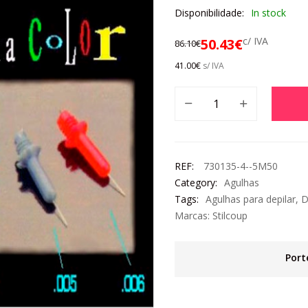
Disponibilidade:
In stock
c/ IVA
50.43
€
86.10
€
41.00
€
s/ IVA
REF:
730135-4--5M50
Category:
Agulhas
Tags:
Agulhas para depilar
,
D
Marcas:
Stilcoup
Port