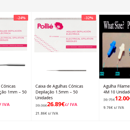
-
24
%
-
32
%
 Cónicas
Caixa de Agulhas Cónicas
Agulha Filame
icionar
Adicionar
lação 1mm – 50
Depilação 1.5mm – 50
4M 10 Unidad
12.00
Unidades
30.75
€
26.89
€
/ IVA
c/ IVA
39.36
€
9.76
€
s/ IVA
21.86
€
s/ IVA