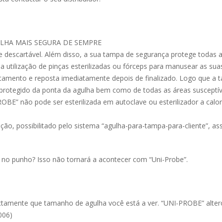
AGULHA MAIS SEGURA DE SEMPRE
 descartável. Além disso, a sua tampa de segurança protege todas a
 utilização de pinças esterilizadas ou fórceps para manusear as sua
amento e reposta imediatamente depois de finalizado. Logo que a tam
protegido da ponta da agulha bem como de todas as áreas susceptív
ROBE” não pode ser esterilizada em autoclave ou esterilizador a calor
ção, possibilitado pelo sistema “agulha-para-tampa-para-cliente”, as
no punho? Isso não tornará a acontecer com “Uni-Probe”.
amente que tamanho de agulha você está a ver. “UNI-PROBE” alterou 
006)