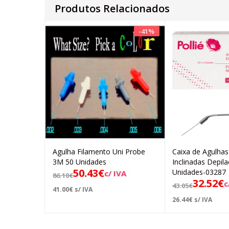
Produtos Relacionados
-
41
%
Agulha Filamento Uni Probe
Caixa de Agulhas
Adicionar
Ad
3M 50 Unidades
Inclinadas Depi
50.43
€
Unidades-03287
c/ IVA
86.10
€
32.52
€
c
43.05
€
41.00
€
s/ IVA
26.44
€
s/ IVA