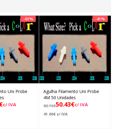
-
61
%
-
41
%
nto Uni Probe
Agulha Filamento Uni Probe
Agulha Fil
Adicionar
Adicionar
es
4M 50 Unidades
2M 10 Uni
€
50.43
€
17.
c/ IVA
c/ IVA
86.10
€
43.05
€
41.00
€
s/ IVA
14.33
€
s/ IV