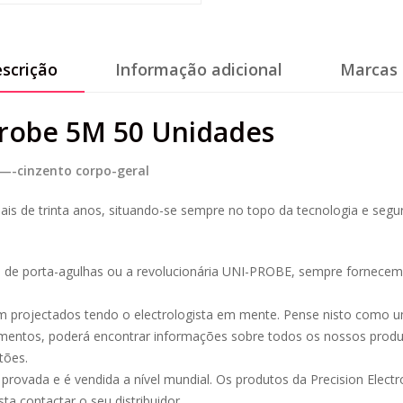
scrição
Informação adicional
Marcas 
Probe 5M 50 Unidades
—-cinzento corpo-geral
mais de trinta anos, situando-se sempre no topo da tecnologia e segu
a de porta-agulhas ou a revolucionária UNI-PROBE, sempre fornecemo
projectados tendo o electrologista em mente. Pense nisto como um g
cumentos, poderá encontrar informações sobre todos os nossos pr
tões.
rovada e é vendida a nível mundial. Os produtos da Precision Electrol
a contactar o seu distribuidor.