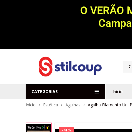
O VERÃO 
Campan
C
CATEGORIAS
Início
Início
Estética
Agulhas
Agulha Filamento Uni 
-
41
%