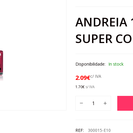
ANDREIA 
SUPER CO
Disponibilidade:
In stock
c/ IVA
2.09
€
1.70
€
s/ IVA
REF:
300015-E10