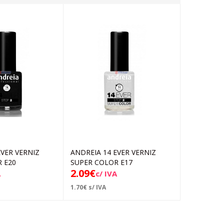
EVER VERNIZ
ANDREIA 14 EVER VERNIZ
ANDREIA 1
Adicionar
Adicionar
 E20
SUPER COLOR E17
SUPER CO
2.09
€
2.09
€
A
c/ IVA
c/ 
1.70
€
s/ IVA
1.70
€
s/ IVA