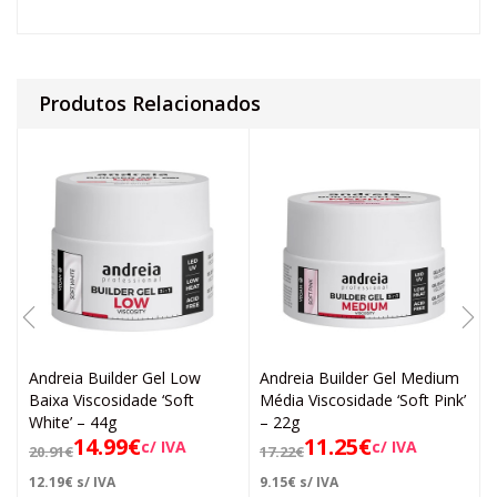
Produtos Relacionados
Andreia Builder Gel Low
Andreia Builder Gel Medium
Baixa Viscosidade ‘Soft
Média Viscosidade ‘Soft Pink’
White’ – 44g
– 22g
14.99
€
11.25
€
c/ IVA
c/ IVA
20.91
€
17.22
€
12.19
€
s/ IVA
9.15
€
s/ IVA