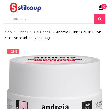
0
Início
Unhas
Gel Unhas
Andreia Builder Gel 3in1 Soft
Pink – Viscosidade Média 44g
-
28
%