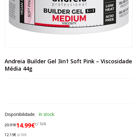
Andreia Builder Gel 3in1 Soft Pink – Viscosidade
Média 44g
Disponibilidade:
In stock
c/ IVA
14.99
€
20.91
€
12.19
€
s/ IVA