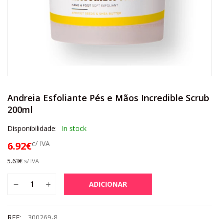
Andreia Esfoliante Pés e Mãos Incredible Scrub
200ml
Disponibilidade:
In stock
c/ IVA
6.92
€
5.63
€
s/ IVA
ADICIONAR
REF:
300269-8