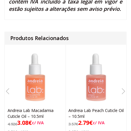
contêm IVA incluído à taxa legal em vigor e
estão sujeitos a alterações sem aviso prévio.
Produtos Relacionados
Andreia Lab Macadamia
Andreia Lab Peach Cuticle Oil
Cuticle Oil – 10.5ml
– 10.5ml
3.08
€
2.79
€
c/ IVA
c/ IVA
4.92
€
3.57
€