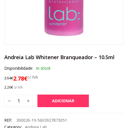
Andreia Lab Whitener Branqueador – 10.5ml
Disponibilidade:
In stock
c/ IVA
2.78
€
3.54
€
2.26
€
s/ IVA
ADICIONAR
REF:
300026-19-5603927873051
Category:
Andreia Lab