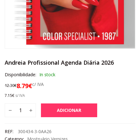
Andreia Profissional Agenda Diária 2026
Disponibilidade:
In stock
c/ IVA
8.79
€
12.30
€
7.15
€
s/ IVA
ADICIONAR
REF:
300434-3-0AA26
Category:
Mostruário Vernizes