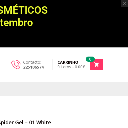
OSMÉTICOS
etembro
0
Contacto:
CARRINHO
0
items -
0.00
€
225106574
Spider Gel – 01 White