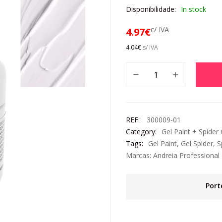
Disponibilidade:
In stock
c/ IVA
4.97
€
4.04
€
s/ IVA
REF:
300009-01
Category:
Gel Paint + Spider 
Tags:
Gel Paint
,
Gel Spider
,
S
Marcas:
Andreia Professional
Port