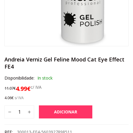
Andreia Verniz Gel Feline Mood Cat Eye Effect
FE4
Disponibilidade:
In stock
c/ IVA
4.99
€
11.07
€
4.06
€
s/ IVA
ADICIONAR
REF:
300013-FE4-5603927898511