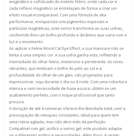
enigmático e sofisticado do instinto felino, onde cada cor e
cada reflexo magnético se entrelaçam de forma a criar um
efeito visual incomparável. Com uma fórmula de alta
performance, enriquecida com pigmentos especiais e
partículas magnéticas, este verniz transforma as suas unhas,
conferindo-lhes um brilho profundo e dinâmico que varia com a
luz e o movimento.
Ao aplicar o Feline Mood Cat Eye Effect, a sua manicure não se
limita a uma simples cor. A sua unha ganha vida, refletindo a
intensidade do olhar felino, misterioso e penetrante. As cores
vibrantes, que lembram o brilho do pelo ao sol e a
profundidade do olhar de um gato, são projetadas para
impressionar, seja durante o dia ou à noite. Com uma cobertura
intensa e sem necessidade de base escura, obtém-se um
acabamento perfeito, com o toque profissional que tanto
procura.
A duração de até 4 semanas oferece-lhe liberdade total, sem a
preocupação de retoques constantes. Ideal para quem tem
uma rotina agitada, mas não abre mão da perfeição.
Compatível com gel, acrílico e verniz gel, este produto adapta-
se a diferentes estilos e necessidades. Além disso, é vegan,