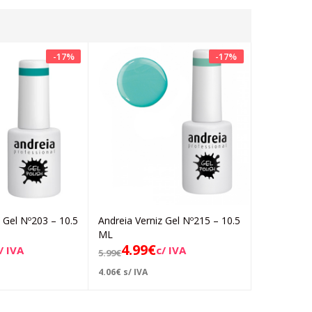
-
17
%
-
17
%
 Gel Nº203 – 10.5
Andreia Verniz Gel Nº215 – 10.5
Andreia Ver
Adicionar
Adicionar
ML
ML
4.99
€
4.99
/ IVA
c/ IVA
5.99
€
5.99
€
4.06
€
s/ IVA
4.06
€
s/ IVA