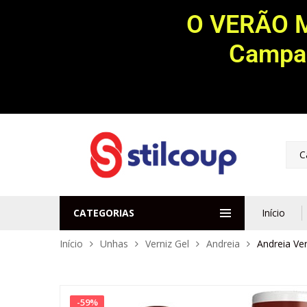
O VERÃO 
Campan
C
CATEGORIAS
Início
Início
Unhas
Verniz Gel
Andreia
Andreia Ve
-
59
%