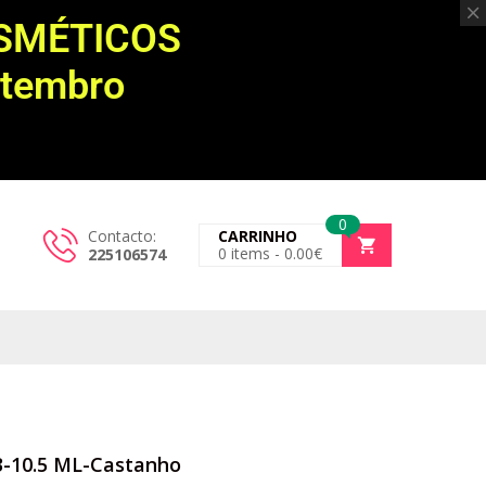
OSMÉTICOS
etembro
0
Contacto:
CARRINHO
0
items -
0.00
€
225106574
N3-10.5 ML-Castanho