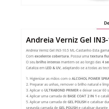
De
Andreia Verniz Gel IN3
Andreia Verniz Gel IN3-10.5 ML-Castanho-Esta gama d
Com
excelente cobertura
. Possui uma
textura flu
O seu
brilho intenso
mantem-se ao longo das
4 s
Cataliza em
LED & UV
, adaptando-se a todas as tecn
1. Higienizar as mãos com o
ALCOHOL POWER SPRA
2. Preparar as unhas, remover o brilho natural e li
3. Aplicar o
ULTRABOND PRIMER
e deixar secar 60 
4. Aplicar uma camada de
BASE COAT 2 IN 1
e catal
5. Aplicar uma camada de
GEL POLISH
e catalisar d
segunda camada de
GEL POLISH
e catalisar durant