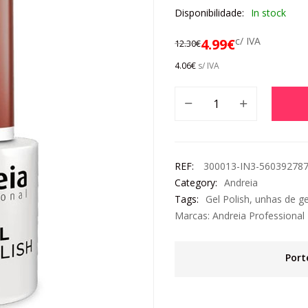
Disponibilidade:
In stock
c/ IVA
4.99
€
12.30
€
4.06
€
s/ IVA
REF:
300013-IN3-56039278
Category:
Andreia
Tags:
Gel Polish
,
unhas de ge
Marcas:
Andreia Professional
Port