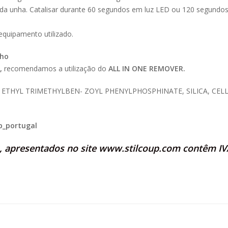
a da unha. Catalisar durante 60 segundos em luz LED ou 120 segundo
equipamento utilizado.
nho
,
recomendamos a utilização do
ALL IN ONE REMOVER.
THYL TRIMETHYLBEN- ZOYL PHENYLPHOSPHINATE, SILICA, CELLU
p_portugal
s, apresentados no site
www.stilcoup.com
contêm IVA