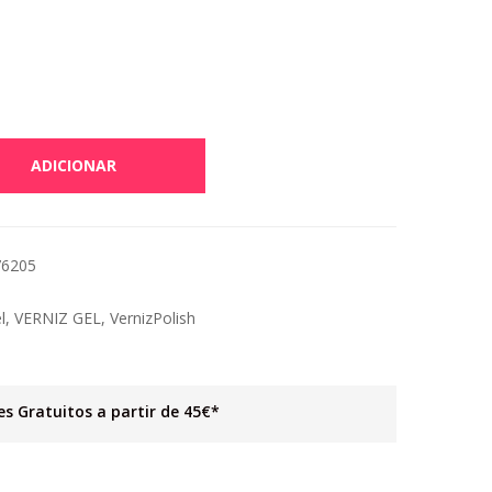
ADICIONAR
76205
l
,
VERNIZ GEL
,
VernizPolish
es Gratuitos a partir de 45€*