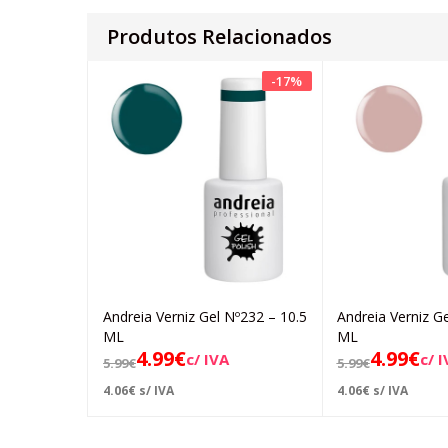
Produtos Relacionados
-
17
%
Andreia Verniz Gel Nº232 – 10.5
Andreia Verniz G
Adicionar
Ad
ML
ML
4.99
€
4.99
€
c/ IVA
c/ 
5.99
€
5.99
€
4.06
€
s/ IVA
4.06
€
s/ IVA