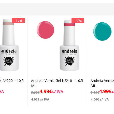
-
17
%
-
17
%
el Nº220 – 10.5
Andreia Verniz Gel Nº210 – 10.5
Andreia Verniz
icionar
Adicionar
ML
ML
4.99
€
4.99
€
IVA
c/ IVA
c
5.99
€
5.99
€
4.06
€
s/ IVA
4.06
€
s/ IVA