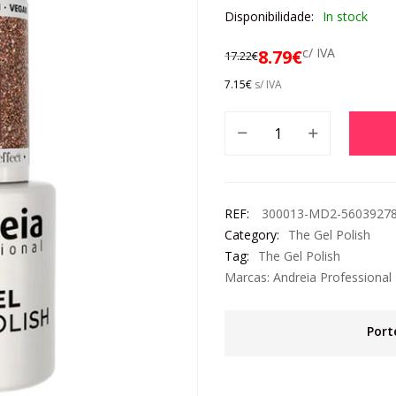
Disponibilidade:
In stock
c/ IVA
8.79
€
17.22
€
7.15
€
s/ IVA
REF:
300013-MD2-5603927
Category:
The Gel Polish
Tag:
The Gel Polish
Marcas:
Andreia Professional
Port