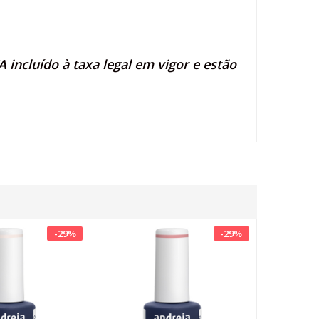
 incluído à taxa legal em vigor e estão
-
29
%
-
29
%