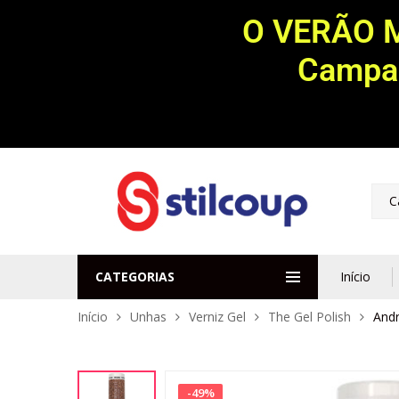
O VERÃO 
Campan
C
CATEGORIAS
Início
Início
Unhas
Verniz Gel
The Gel Polish
Andr
-
49
%