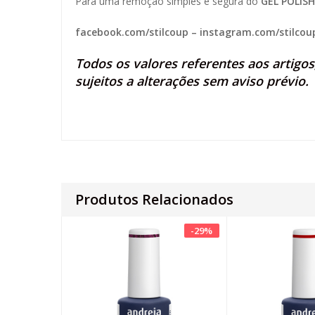
Para uma remoção simples e segura do
GEL POLISH
facebook.com/stilcoup
–
instagram.com/stilcou
Todos os valores referentes aos artigo
sujeitos a alterações sem aviso prévio.
Produtos Relacionados
-
29
%