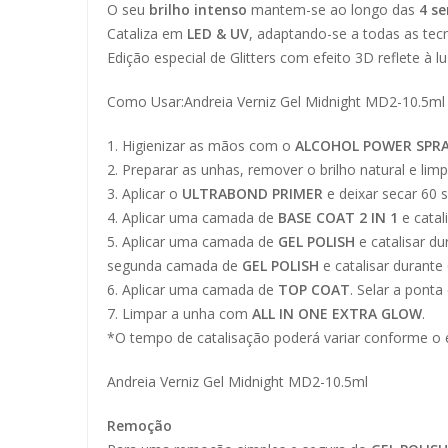
O seu
brilho intenso
mantem-se ao longo das
4 s
Cataliza em
LED & UV
, adaptando-se a todas as tecn
Edição especial de Glitters com efeito 3D reflete à lu
Como Usar:Andreia Verniz Gel Midnight MD2-10.5ml
1. Higienizar as mãos com o
ALCOHOL POWER SPRA
2. Preparar as unhas, remover o brilho natural e li
3. Aplicar o
ULTRABOND PRIMER
e deixar secar 60 
4. Aplicar uma camada de
BASE COAT 2 IN 1
e catal
5. Aplicar uma camada de
GEL POLISH
e catalisar d
segunda camada de
GEL POLISH
e catalisar durant
6. Aplicar uma camada de
TOP COAT
. Selar a pont
7. Limpar a unha com
ALL IN ONE EXTRA GLOW
.
*O tempo de catalisação poderá variar conforme o 
Andreia Verniz Gel Midnight MD2-10.5ml
Remoção