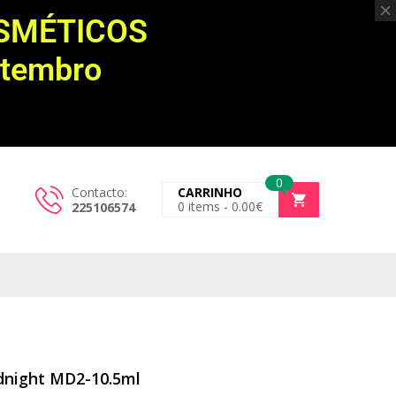
OSMÉTICOS
etembro
0
Contacto:
CARRINHO
0
items -
0.00
€
225106574
idnight MD2-10.5ml