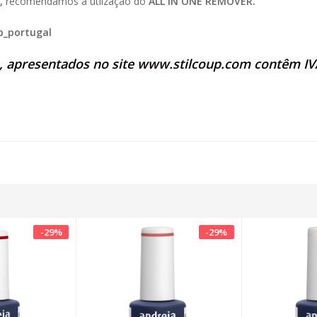
,
recomendamos a utlização do
ALL IN ONE REMOVER.
p_portugal
s, apresentados no site
www.stilcoup.com
contêm IVA
-
29
%
-
29
%