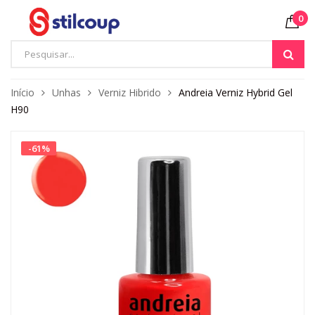
0
Início
Unhas
Verniz Hibrido
Andreia Verniz Hybrid Gel
H90
-
61
%