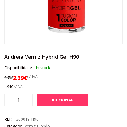
Andreia Verniz Hybrid Gel H90
Disponibilidade:
In stock
c/ IVA
2.39
€
6.15
€
1.94
€
s/ IVA
ADICIONAR
REF:
300019-H90
Category:
Verniz Hibrido