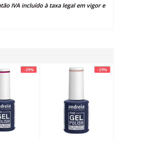
ão IVA incluído à taxa legal em vigor e
-
29
%
-
29
%