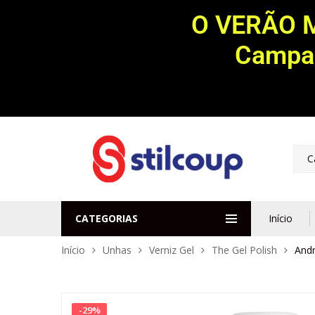
O VERÃO 
Campan
C
CATEGORIAS
Início
Início
Unhas
Verniz Gel
The Gel Polish
Andr
-
29
%