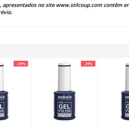
s, apresentados no site
www.stilcoup.com
contêm ent
révio.
-
29
%
-
29
%