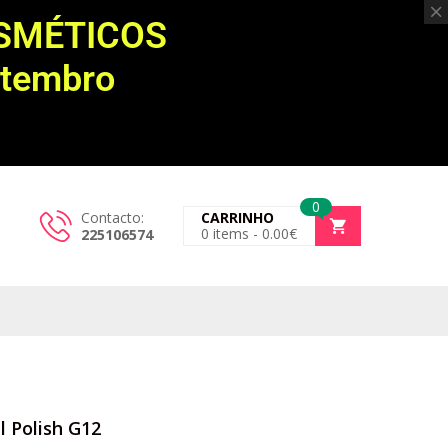
OSMÉTICOS
etembro
0
Contacto:
CARRINHO
0
items -
0.00
€
225106574
l Polish G12