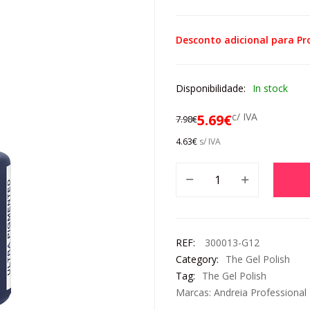
Desconto adicional para Pro
Disponibilidade:
In stock
c/ IVA
5.69
€
7.98
€
4.63
€
s/ IVA
REF:
300013-G12
Category:
The Gel Polish
Tag:
The Gel Polish
Marcas:
Andreia Professional