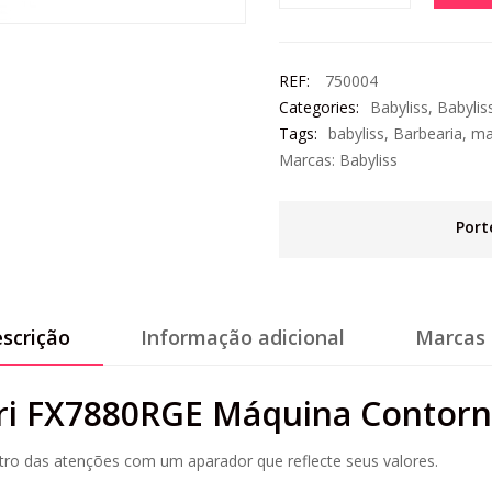
REF:
750004
Categories:
Babyliss
,
Babylis
Tags:
babyliss
,
Barbearia
,
ma
Marcas:
Babyliss
Port
scrição
Informação adicional
Marcas 
rari FX7880RGE Máquina Contor
tro das atenções com um aparador que reflecte seus valores.