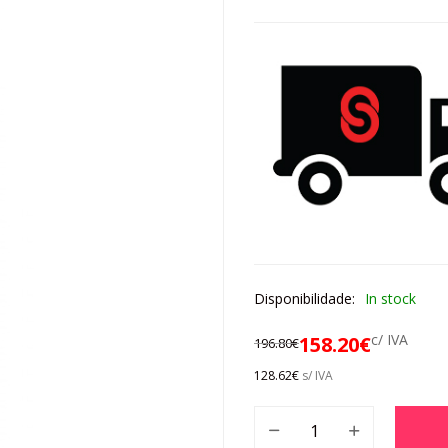
Disponibilidade:
In stock
c/ IVA
158.20
€
196.80
€
128.62
€
s/ IVA