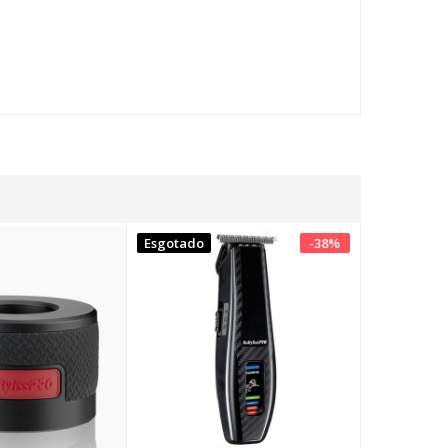
Esgotado
-
38
%