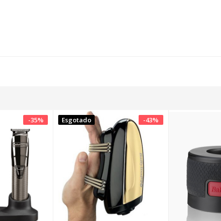
-
35
%
Esgotado
-
43
%