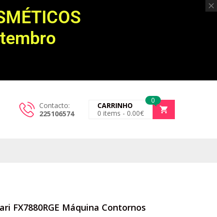
OSMÉTICOS
etembro
0
Contacto:
CARRINHO
0
items -
0.00
€
225106574
rrari FX7880RGE Máquina Contornos