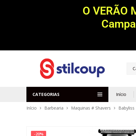
O VERÃO 
Campan
C
CATEGORIAS
Início
Início
Barbearia
Maquinas # Shavers
Babyliss
-
20
%