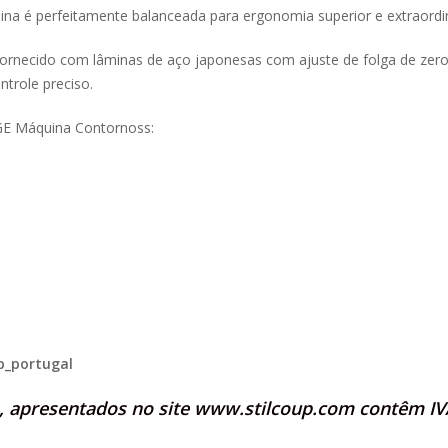
ina é perfeitamente balanceada para ergonomia superior e extraord
é fornecido com lâminas de aço japonesas com ajuste de folga de zero
trole preciso.
GE Máquina Contornoss:
p_portugal
s, apresentados no site
www.stilcoup.com
contêm IVA