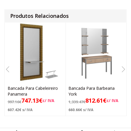
Produtos Relacionados
Bancada Para Cabeleireiro
Bancada Para Barbearia
Panamera
York
747.13
€
812.61
€
c/ IVA
c/ IVA
997.16
€
1,339.47
€
607.42
€
s/ IVA
660.66
€
s/ IVA