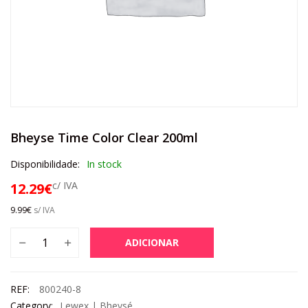
Bheyse Time Color Clear 200ml
Disponibilidade:
In stock
c/ IVA
12.29
€
9.99
€
s/ IVA
ADICIONAR
REF:
800240-8
Category:
Lewex | Bheysé