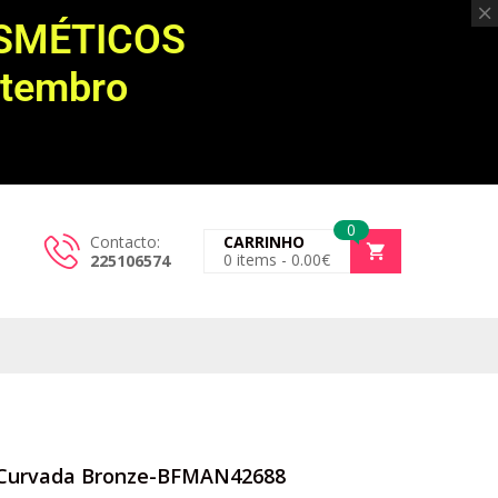
OSMÉTICOS
etembro
0
Contacto:
CARRINHO
0
items -
0.00
€
225106574
s Curvada Bronze-BFMAN42688