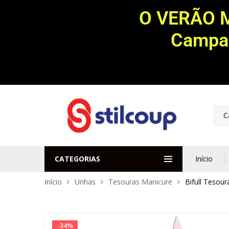
O VERÃO 
Campan
C
CATEGORIAS
Início
Início
Unhas
Tesouras Manicure
Bifull Teso
-
34
%