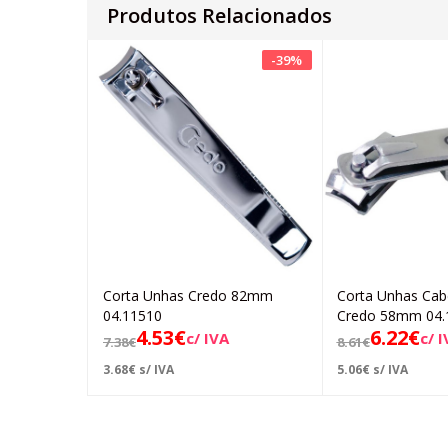
Produtos Relacionados
-
39
%
Corta Unhas Credo 82mm
Corta Unhas Cabe
Adicionar
Ad
04.11510
Credo 58mm 04.
4.53
€
6.22
€
c/ IVA
c/ 
7.38
€
8.61
€
3.68
€
s/ IVA
5.06
€
s/ IVA