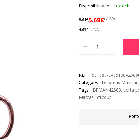
Disponibilidade:
In stock
c/ IVA
5.69
€
8.61
€
4.63
€
s/ IVA
REF:
531089-843513842688
Category:
Tesouras Manicur
Tags:
BFMAN42688
,
corta p
Marcas:
Stilcoup
Port