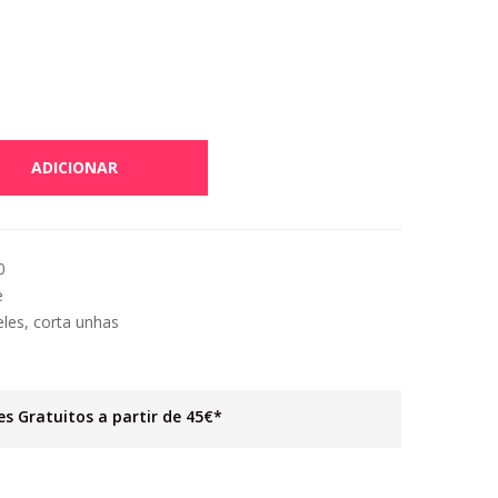
ADICIONAR
0
e
eles
,
corta unhas
es Gratuitos a partir de 45€*