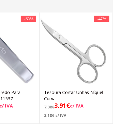
-
63
%
-
47
%
Credo Para
Tesoura Cortar Unhas Níquel
Corta Unh
Adicionar
Adicionar
.11537
Curva
Profission
3.91
€
1.48
c/ IVA
c/ IVA
7.38
€
2.58
€
3.18
€
s/ IVA
1.20
€
s/ IVA