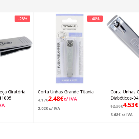
-
28
%
-
40
%
ça Giratória
Corta Unhas Grande Titania
Corta Unhas 
icionar
Adicionar
2.48
€
11805
Diabéticos-04
c/ IVA
4.17
€
4.53
€
IVA
12.30
€
2.02
€
s/ IVA
3.68
€
s/ IVA