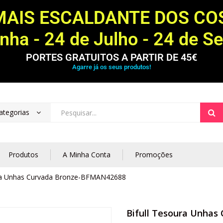
MAIS ESCALDANTE DOS C
ha - 24 de Julho - 24 de S
PORTES GRATUITOS A PARTIR DE 45€
Agarre já os seus produtos!
ategorias
Produtos
A Minha Conta
Promoções
ura Unhas Curvada Bronze-BFMAN42688
Bifull Tesoura Unha