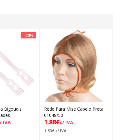
-
20
%
a Bigoudis
Rede Para Mise Cabelo Preta
Rollers Pa
Adicionar
Adicionar
dades
01048/50
17.5×1.6-0
1.88
€
3.54
/ IVA
c/ IVA
6.15
€
1.53
€
s/ IVA
2.88
€
s/ IVA