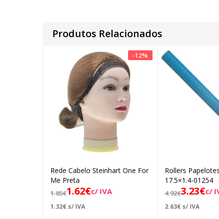
Produtos Relacionados
-
12
%
Rede Cabelo Steinhart One For
Rollers Papelote
Adicionar
Ad
Me Preta
17.5×1.4-01254
1.62
€
3.23
€
c/ IVA
c/ 
1.85
€
4.92
€
1.32
€
s/ IVA
2.63
€
s/ IVA