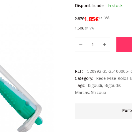
Disponibilidade:
In stock
c/ IVA
1.85
€
2.87
€
1.50
€
s/ IVA
REF:
520992-35-25100005-
Category:
Rede Mise-Rolos-B
Tags:
bigoudi
,
Bigoudis
Marcas:
Stilcoup
Port