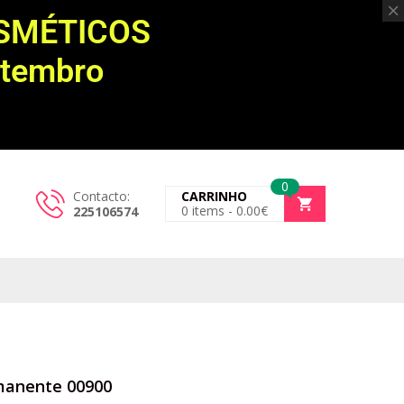
OSMÉTICOS
etembro
0
Contacto:
CARRINHO
0
items -
0.00
€
225106574
rmanente 00900