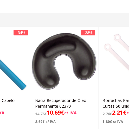
-
34
%
-
28
%
s Cabelo
Bacia Recuperador de Óleo
Borrachas Par
icionar
Adicionar
Permanente 02370
Curtas 50 uni
10.69
€
2.21
€
IVA
c/ IVA
c
14.76
€
2.76
€
8.69
€
s/ IVA
1.80
€
s/ IVA