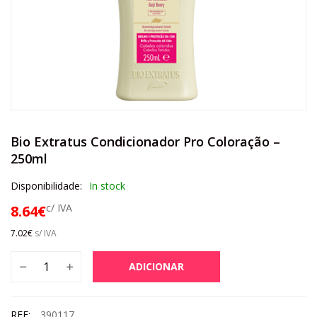
Bio Extratus Condicionador Pro Coloração –
250ml
Disponibilidade:
In stock
c/ IVA
8.64
€
7.02
€
s/ IVA
ADICIONAR
REF:
390117