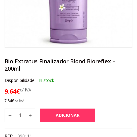
Bio Extratus Finalizador Blond Bioreflex –
200ml
Disponibilidade:
In stock
c/ IVA
9.64
€
7.84
€
s/ IVA
ADICIONAR
REF:
390111