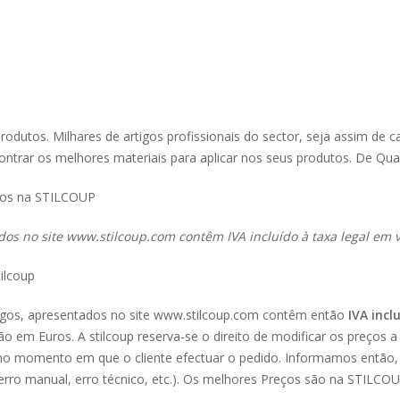
rodutos. Milhares de artigos profissionais do sector, seja assim de c
trar os melhores materiais para aplicar nos seus produtos. De Qua
ços na STILCOUP
dos no site
www.stilcoup.com
contêm IVA incluído à taxa legal em v
ilcoup
tigos, apresentados no site www.stilcoup.com contêm então
IVA incl
são em Euros. A stilcoup reserva-se o direito de modificar os preços 
 no momento em que o cliente efectuar o pedido. Informamos então, 
rro manual, erro técnico, etc.). Os melhores Preços são na STILCOU