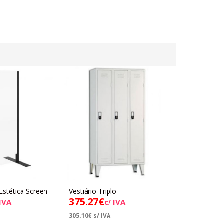
stética Screen
Vestiário Triplo
ACB Degrau 
Adicionar
Adicionar
375.27
€
Branco
 IVA
c/ IVA
47.
92.25
€
305.10
€
s/ IVA