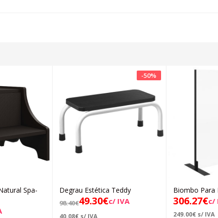
-
50
%
Natural Spa-
Degrau Estética Teddy
Biombo Para E
icionar
Adicionar
49.30
€
306.27
€
c/ IVA
c/
98.40
€
A
249.00
€
s/ IVA
40.08
€
s/ IVA