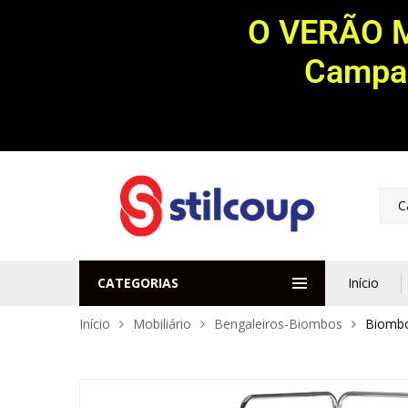
O VERÃO 
Campan
C
CATEGORIAS
Início
Início
Mobiliário
Bengaleiros-Biombos
Biombo