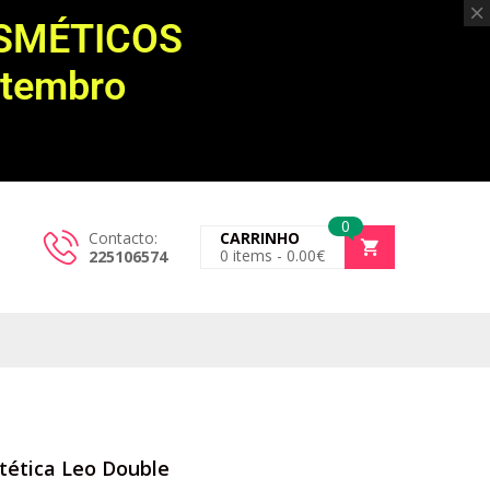
OSMÉTICOS
etembro
0
Contacto:
CARRINHO
0
items -
0.00
€
225106574
tética Leo Double