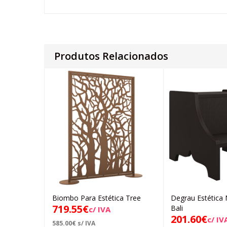
Produtos Relacionados
Biombo Para Estética Tree
Degrau Estética 
Adicionar
Ad
719.55
€
Bali
c/ IVA
201.60
€
c/ IV
585.00
€
s/ IVA