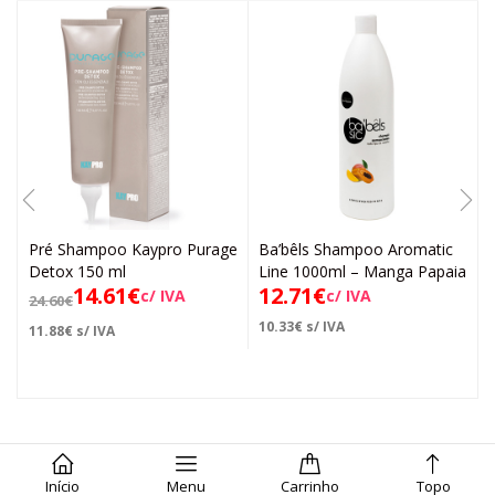
Pré Shampoo Kaypro Purage
Ba’bêls Shampoo Aromatic
Detox 150 ml
Line 1000ml – Manga Papaia
14.61
€
12.71
€
c/ IVA
c/ IVA
24.60
€
10.33
€
s/ IVA
11.88
€
s/ IVA
Início
Menu
Carrinho
Topo