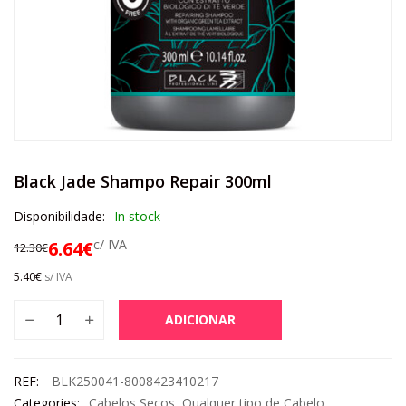
Black Jade Shampo Repair 300ml
Disponibilidade:
In stock
c/ IVA
6.64
€
12.30
€
5.40
€
s/ IVA
ADICIONAR
REF:
BLK250041-8008423410217
Categories:
Cabelos Secos
,
Qualquer tipo de Cabelo