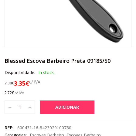
Blessed Escova Barbeiro Preta 09185/50
Disponibilidade:
In stock
c/ IVA
3.35
€
7.38
€
2.72
€
s/ IVA
ADICIONAR
REF:
600431-16-8423029100780
Categories:
Escovas Barbeiro
,
Escovas Barbeiro