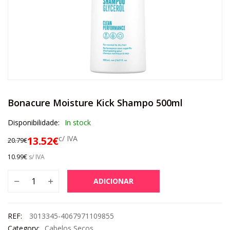
Bonacure Moisture Kick Shampo 500ml
Disponibilidade:
In stock
c/ IVA
13.52
€
20.79
€
10.99
€
s/ IVA
ADICIONAR
REF:
3013345-4067971109855
Category:
Cabelos Secos