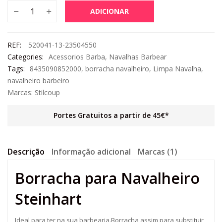
ADICIONAR
REF:
520041-13-23504550
Categories:
Acessorios Barba
,
Navalhas Barbear
Tags:
8435090852000
,
borracha navalheiro
,
Limpa Navalha
,
navalheiro barbeiro
Marcas:
Stilcoup
Portes Gratuitos a partir de 45€*
Descrição
Informação adicional
Marcas (1)
Borracha para Navalheiro
Steinhart
Ideal para ter na sua barbearia.Borracha assim para substituir