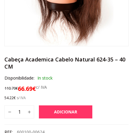
Cabeça Academica Cabelo Natural 624-35 – 40
CM
Disponibilidade:
In stock
c/ IVA
66.69
€
110.70
€
54.22
€
s/ IVA
ADICIONAR
REF:
600100-00624