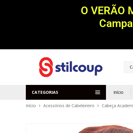
O VERÃO 
Campan
C
CATEGORIAS
Início
Início
Acessórios de Cabeleireiro
Cabeça Academ