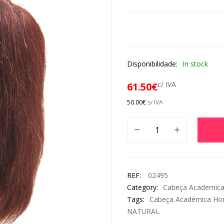
Disponibilidade:
In stock
c/ IVA
61.50
€
50.00
€
s/ IVA
REF:
02495
Category:
Cabeça Academic
Tags:
Cabeça Académica H
NATURAL