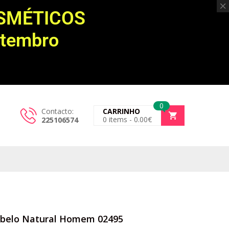
OSMÉTICOS
etembro
0
Contacto:
CARRINHO
0
items -
0.00
€
225106574
belo Natural Homem 02495