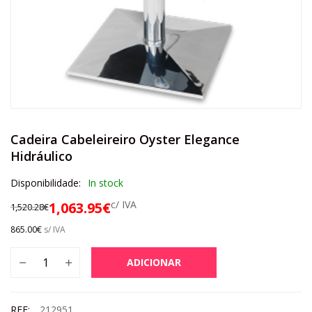
Cadeira Cabeleireiro Oyster Elegance
Hidráulico
Disponibilidade:
In stock
c/ IVA
1,063.95
€
1,520.28
€
865.00
€
s/ IVA
ADICIONAR
REF:
212951