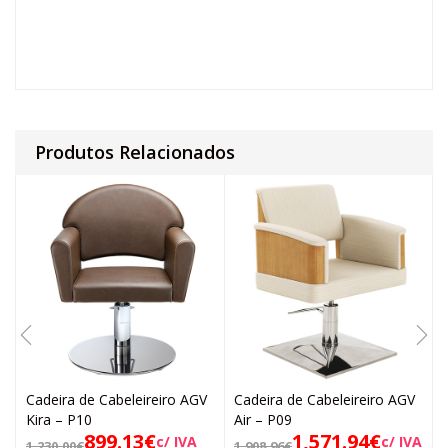
Produtos Relacionados
Cadeira de Cabeleireiro AGV
Cadeira de Cabeleireiro AGV
Kira – P10
Air – P09
899.13
€
1,571.94
€
c/ IVA
c/ IVA
1,230.00
€
1,908.96
€