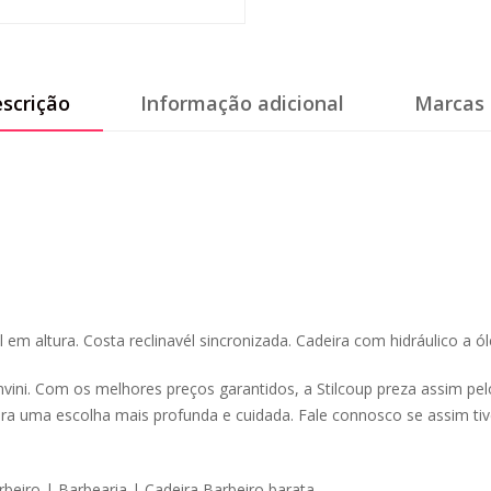
scrição
Informação adicional
Marcas 
 em altura. Costa reclinavél sincronizada. Cadeira com hidráulico a ó
onvini. Com os melhores preços garantidos, a Stilcoup preza assim pe
ara uma escolha mais profunda e cuidada. Fale connosco se assim ti
rbeiro | Barbearia | Cadeira Barbeiro barata.