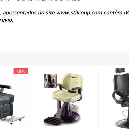
s, apresentados no site
www.stilcoup.com
contêm IVA
révio.
-
26
%