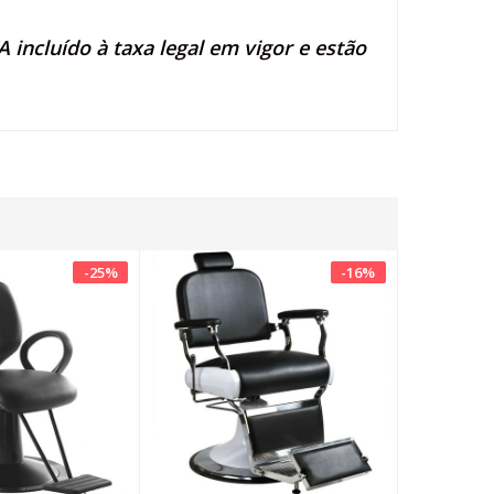
 incluído à taxa legal em vigor e estão
-
25
%
-
16
%