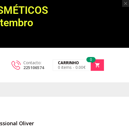
OSMÉTICOS
etembro
0
Contacto:
CARRINHO
0
items -
0.00
€
225106574
ssional Oliver