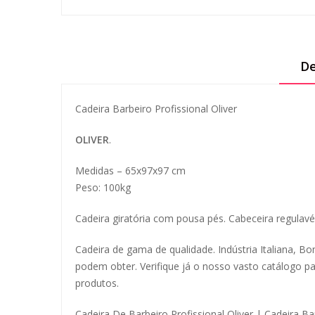
De
Cadeira Barbeiro Profissional Oliver
OLIVER
.
Medidas – 65x97x97 cm
Peso: 100kg
Cadeira giratória com pousa pés. Cabeceira regulavél
Cadeira de gama de qualidade. Indústria Italiana, B
podem obter. Verifique já o nosso vasto catálogo p
produtos.
Cadeira De Barbeiro Profissional Oliver | Cadeira Ba