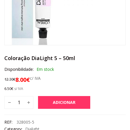
Coloração DiaLight 5 – 50ml
Disponibilidade:
Em stock
c/ IVA
8.00
€
12.30
€
6.50
€
s/ IVA
ADICIONAR
REF:
328005-5
Category:
Dialight