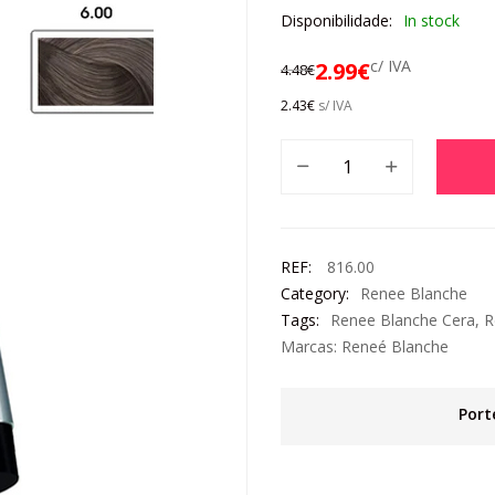
Disponibilidade:
In stock
c/ IVA
2.99
€
4.48
€
2.43
€
s/ IVA
REF:
816.00
Category:
Renee Blanche
Tags:
Renee Blanche Cera
,
R
Marcas:
Reneé Blanche
Port