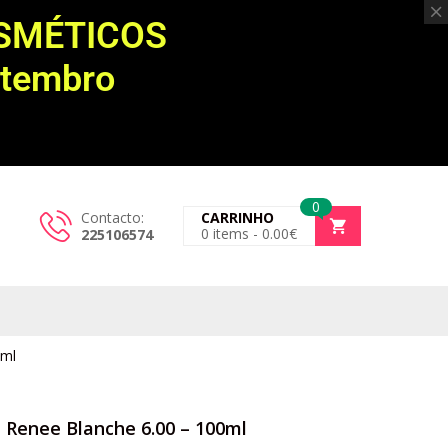
OSMÉTICOS
etembro
0
Contacto:
CARRINHO
0
items -
0.00
€
225106574
0ml
l Renee Blanche 6.00 – 100ml