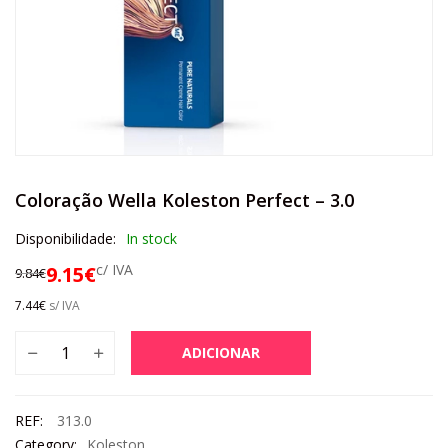
Coloração Wella Koleston Perfect – 3.0
Disponibilidade:
In stock
c/ IVA
9.15
€
9.84
€
7.44
€
s/ IVA
ADICIONAR
REF:
313.0
Category:
Koleston