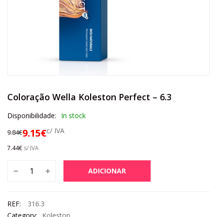
Coloração Wella Koleston Perfect – 6.3
Disponibilidade:
In stock
c/ IVA
9.15
€
9.84
€
7.44
€
s/ IVA
ADICIONAR
REF:
316.3
Category:
Koleston