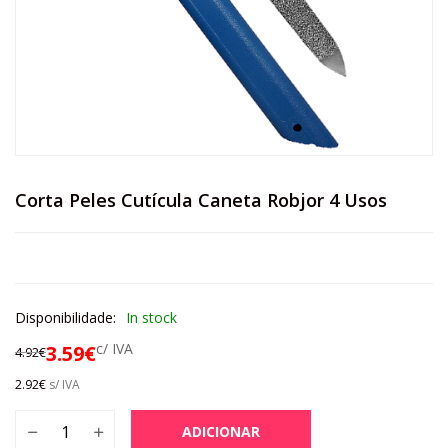
Corta Peles Cutícula Caneta Robjor 4 Usos
Disponibilidade:
In stock
c/ IVA
3.59
€
4.92
€
2.92
€
s/ IVA
ADICIONAR