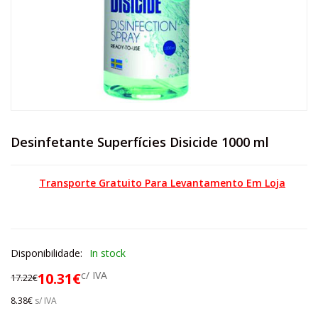
Desinfetante Superfícies Disicide 1000 ml
Transporte Gratuito Para Levantamento Em Loja
Disponibilidade:
In stock
c/ IVA
10.31
€
17.22
€
8.38
€
s/ IVA