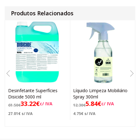
Produtos Relacionados
Desinfetante Superfícies
Líquido Limpeza Mobiliário
Disicide 5000 ml
Spray 300ml
33.22
€
5.84
€
c/ IVA
c/ IVA
61.50
€
12.30
€
27.01
€
s/ IVA
4.75
€
s/ IVA