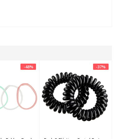
-
48
%
-
37
%