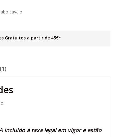
rabo cavalo
es Gratuitos a partir de 45€*
(1)
des
ão.
 incluído à taxa legal em vigor e estão