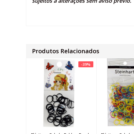
sujeitos a alterações sem aviso prévio.
Produtos Relacionados
-
39
%