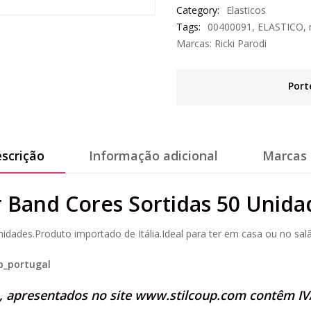
Category:
Elasticos
Tags:
00400091
,
ELASTICO
,
Marcas:
Ricki Parodi
Port
scrição
Informação adicional
Marcas 
r Band Cores Sortidas 50 Unida
dades.Produto importado de Itália.Ideal para ter em casa ou no sal
p_portugal
s, apresentados no site
www.stilcoup.com
contêm IVA