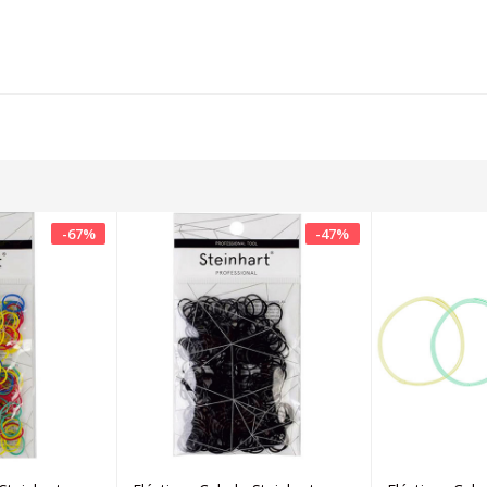
-
67
%
-
47
%