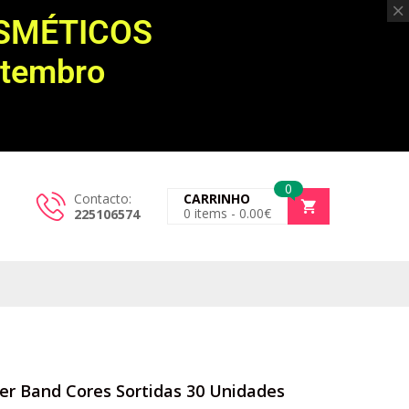
OSMÉTICOS
etembro
0
Contacto:
CARRINHO
0
items -
0.00
€
225106574
er Band Cores Sortidas 30 Unidades