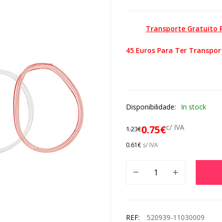
Transporte Gratuito
45 Euros Para Ter Transpor
Disponibilidade:
In stock
c/ IVA
0.75
€
1.23
€
0.61
€
s/ IVA
REF:
520939-11030009