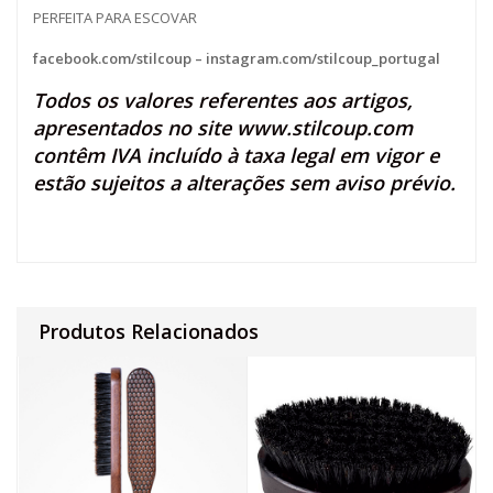
PERFEITA PARA ESCOVAR
facebook.com/stilcoup
–
instagram.com/stilcoup_portugal
Todos os valores referentes aos artigos,
apresentados no site
www.stilcoup.com
contêm IVA incluído à taxa legal em vigor e
estão sujeitos a alterações sem aviso prévio.
Produtos Relacionados