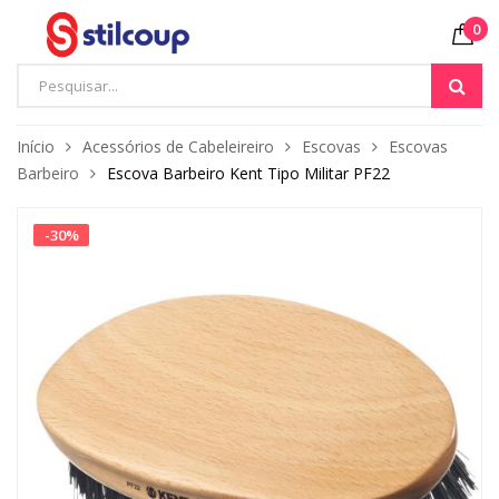
0
Início
Acessórios de Cabeleireiro
Escovas
Escovas
Barbeiro
Escova Barbeiro Kent Tipo Militar PF22
-
30
%