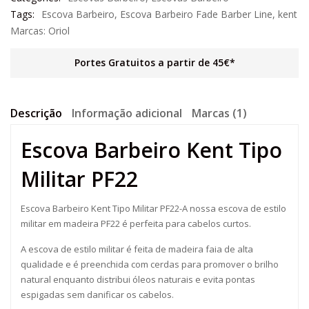
Tags:
Escova Barbeiro
,
Escova Barbeiro Fade Barber Line
,
kent
Marcas:
Oriol
Portes Gratuitos a partir de 45€*
Descrição
Informação adicional
Marcas (1)
Escova Barbeiro Kent Tipo
Militar PF22
Escova Barbeiro Kent Tipo Militar PF22-A nossa escova de estilo
militar em madeira PF22 é perfeita para cabelos curtos.
A escova de estilo militar é feita de madeira faia de alta
qualidade e é preenchida com cerdas para promover o brilho
natural enquanto distribui óleos naturais e evita pontas
espigadas sem danificar os cabelos.