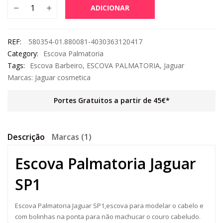
ADICIONAR
REF:
580354-01.880081-4030363120417
Category:
Escova Palmatoria
Tags:
Escova Barbeiro
,
ESCOVA PALMATORIA
,
Jaguar
Marcas:
Jaguar cosmetica
Portes Gratuitos a partir de 45€*
Descrição
Marcas (1)
Escova Palmatoria Jaguar
SP1
Escova Palmatoria Jaguar SP1,escova para modelar o cabelo e
com bolinhas na ponta para não machucar o couro cabeludo.