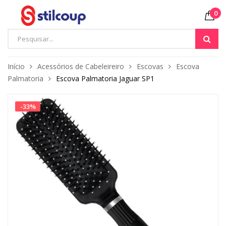
0
Início
Acessórios de Cabeleireiro
Escovas
Escova
Palmatoria
Escova Palmatoria Jaguar SP1
-
33
%