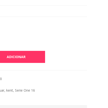
ADICIONAR
20
uar
,
kent
,
Serie One 16