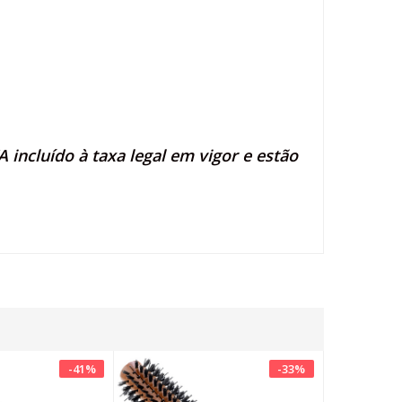
 incluído à taxa legal em vigor e estão
-
41
%
-
33
%