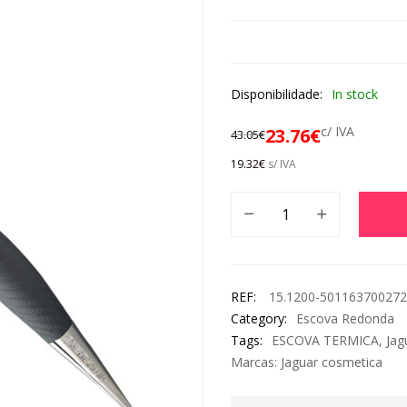
Disponibilidade:
In stock
c/ IVA
23.76
€
43.05
€
19.32
€
s/ IVA
REF:
15.1200-50116370027
Category:
Escova Redonda
Tags:
ESCOVA TERMICA
,
Jag
Marcas:
Jaguar cosmetica