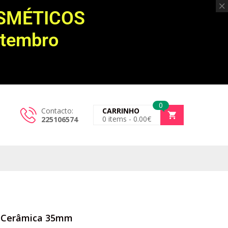
OSMÉTICOS
etembro
0
Contacto:
CARRINHO
0
items -
0.00
€
225106574
t Cerâmica 35mm