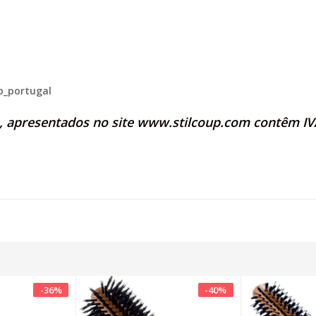
p_portugal
s, apresentados no site
www.stilcoup.com
contêm IVA
-
36
%
-
40
%