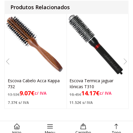
Produtos Relacionados
Escova Cabelo Acca Kappa
Escova Termica jaguar
732
Iónicas T310
9.07
€
14.17
€
c/ IVA
c/ IVA
13.53
€
18.45
€
7.37
€
s/ IVA
11.52
€
s/ IVA
Início
Menu
Carrinho
Topo