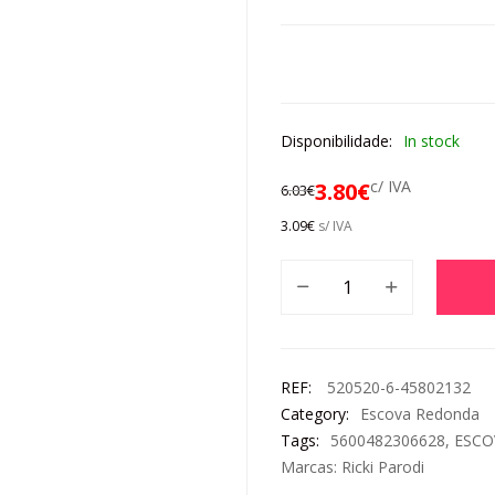
Disponibilidade:
In stock
c/ IVA
3.80
€
6.03
€
3.09
€
s/ IVA
REF:
520520-6-45802132
Category:
Escova Redonda
Tags:
5600482306628
,
ESCO
Marcas:
Ricki Parodi