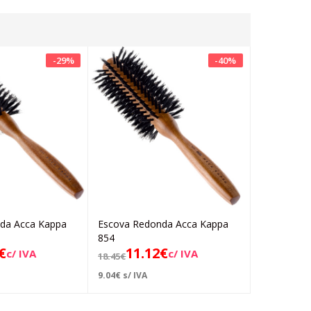
-
29
%
-
40
%
da Acca Kappa
Escova Redonda Acca Kappa
Escova Re
Ler mais
Adicionar
854
921
€
11.12
€
11.
c/ IVA
c/ IVA
18.45
€
17.22
€
9.04
€
s/ IVA
9.39
€
s/ IVA