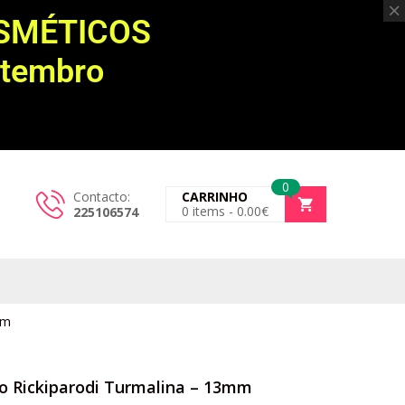
OSMÉTICOS
etembro
0
Contacto:
CARRINHO
0
items -
0.00
€
225106574
mm
o Rickiparodi Turmalina – 13mm