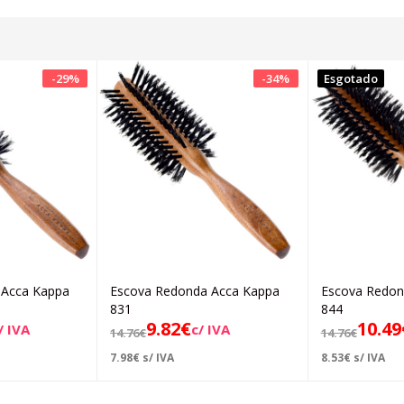
-
29
%
-
34
%
Esgotado
 Acca Kappa
Escova Redonda Acca Kappa
Escova Redon
icionar
Adicionar
831
844
9.82
€
10.49
/ IVA
c/ IVA
14.76
€
14.76
€
7.98
€
s/ IVA
8.53
€
s/ IVA