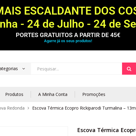
MAIS ESCALDANTE DOS C
ha - 24 de Julho - 24 de S
PORTES GRATUITOS A PARTIR DE 45€
Agarre já os seus produtos!
ategorias
Produtos
A Minha Conta
Promoções
ova Redonda
Escova Térmica Ecopro Rickiparodi Turmalina – 13
Escova Térmica Ecopr