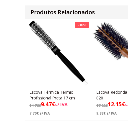
Produtos Relacionados
-
36
%
Escova Térmica Termix
Escova Redonda
Adicionar
Ad
Profissional Preta 17 cm
820
9.47
€
12.15
€
c/ IVA
c
14.76
€
17.22
€
7.70
€
s/ IVA
9.88
€
s/ IVA