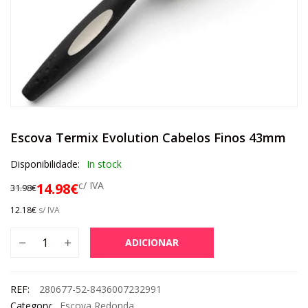
Escova Termix Evolution Cabelos Finos 43mm
Disponibilidade:
In stock
c/ IVA
14.98
€
31.98
€
12.18
€
s/ IVA
ADICIONAR
REF:
280677-52-8436007232991
Category:
Escova Redonda