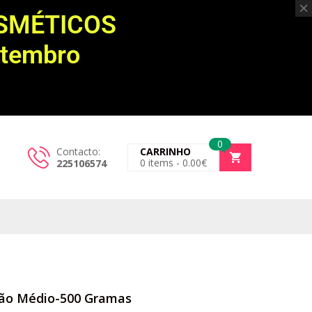
OSMÉTICOS
etembro
0
Contacto:
CARRINHO
0
items -
0.00
€
225106574
rão Médio-500 Gramas