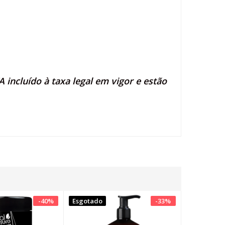
 incluído à taxa legal em vigor e estão
-
40
%
Esgotado
-
33
%