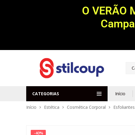
O VERÃO 
Campan
C
CATEGORIAS
Início
Início
Estética
Cosmética Corporal
Esfoliantes
-
40
%