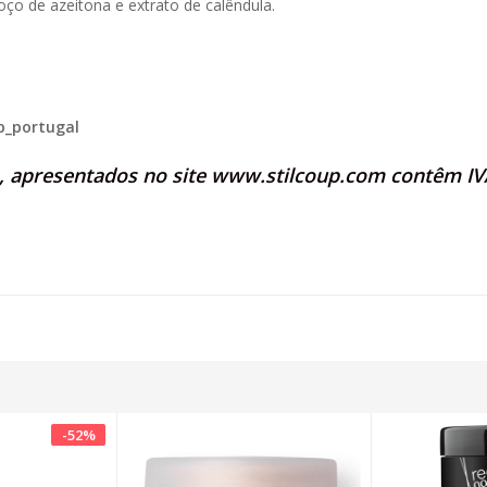
ço de azeitona e extrato de calêndula.
p_portugal
s, apresentados no site
www.stilcoup.com
contêm IVA
-
52
%