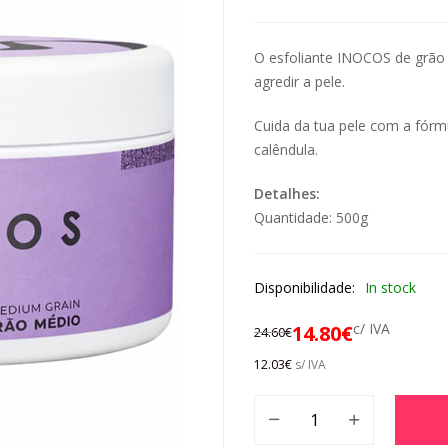
O esfoliante INOCOS de grão
agredir a pele.
Cuida da tua pele com a fórm
calêndula.
Detalhes:
Quantidade: 500g
Disponibilidade:
In stock
c/ IVA
14.80
€
24.60
€
12.03
€
s/ IVA