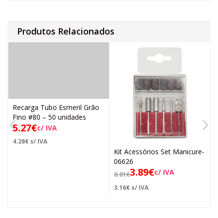
Produtos Relacionados
Recarga Tubo Esmeril Grão
Fino #80 – 50 unidades
5.27
€
c/ IVA
4.28
€
s/ IVA
Kit Acessórios Set Manicure-
06626
3.89
€
c/ IVA
6.01
€
3.16
€
s/ IVA