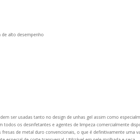
ca de alto desempenho
odem ser usadas tanto no design de unhas gel assim como especialm
om todos os desinfetantes e agentes de limpeza comercialmente disp
s fresas de metal duro convencionais, o que é definitivamente uma 
 especial de corte transversal. Utilizável em pele molhada e seca.