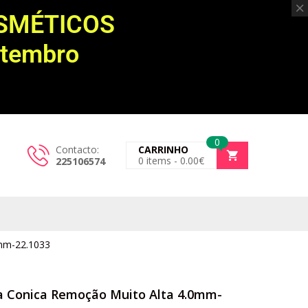
OSMÉTICOS
etembro
0
Contacto:
CARRINHO
0
items -
0.00
€
225106574
0mm-22.1033
a Conica Remoção Muito Alta 4.0mm-