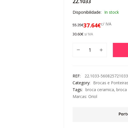
22.1033
Disponibilidade:
In stock
c/ IVA
37.64
€
55.35
€
30.60
€
s/ IVA
REF:
22.1033-56082572103
Category:
Brocas e Ponteira
Tags:
broca ceramica
,
broca
Marcas:
Oriol
Port