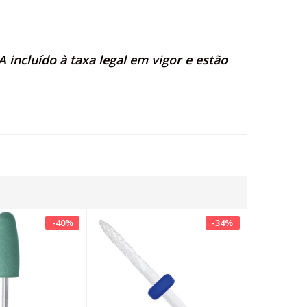
 incluído à taxa legal em vigor e estão
-
40
%
-
34
%