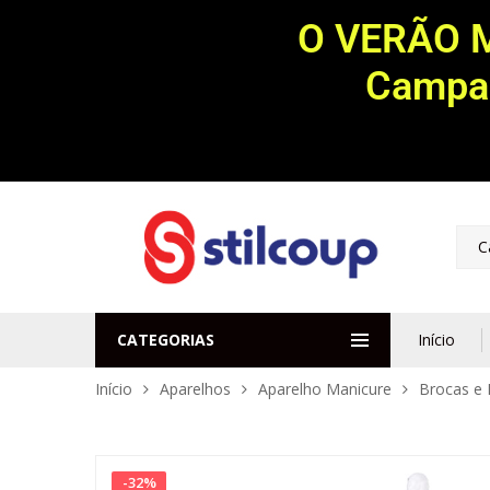
O VERÃO 
Campan
C
CATEGORIAS
Início
Início
Aparelhos
Aparelho Manicure
Brocas e 
-
32
%