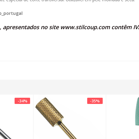
p_portugal
s, apresentados no site
www.stilcoup.com
contêm IVA
-
34
%
-
35
%