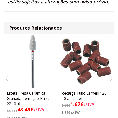
estão sujeitos a alterações sem aviso prévio.
Produtos Relacionados
Esteta Fresa Cerâmica
Recarga Tubo Esmeril 120-
Granada Remoção Baixa-
50 Unidades
1.67
€
22.1010
c/ IVA
3.69
€
43.49
€
c/ IVA
55.35
€
1.36
€
s/ IVA
35.36
€
s/ IVA